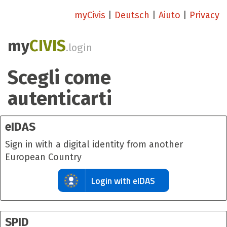
myCivis
|
Deutsch
|
Aiuto
|
Privacy
my
CIVIS
.login
Scegli come
autenticarti
eIDAS
Sign in with a digital identity from another
European Country
Login with eIDAS
SPID